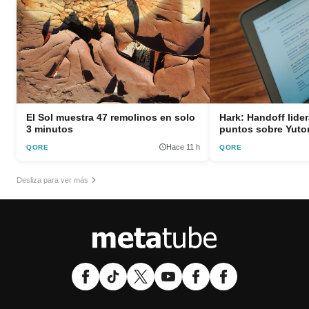
El Sol muestra 47 remolinos en solo
Hark: Handoff lider
3 minutos
puntos sobre Yutor
Hace 11 h
QORE
QORE
Desliza para ver más