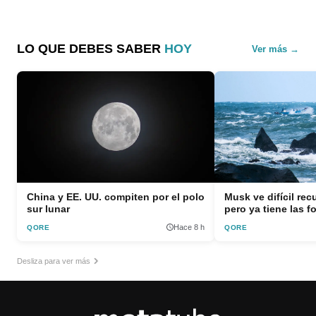
LO QUE DEBES SABER
HOY
Ver más →
China y EE. UU. compiten por el polo
Musk ve difícil rec
sur lunar
pero ya tiene las f
Hace 8 h
QORE
QORE
Desliza para ver más