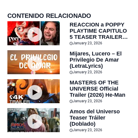
AC1G
CONTENIDO RELACIONADO
REACCION a POPPY
PLAYTIME CAPITULO
5 TEASER TRAILER
por ZELLENDUST
January 23, 2026
Mijares, Lucero – El
Privilegio De Amar
(LetraLyrics)
January 23, 2026
MASTERS OF THE
UNIVERSE Official
Trailer (2026) He-Man
January 23, 2026
Amos del Universo
Teaser Tráiler
(Doblado)
January 23, 2026