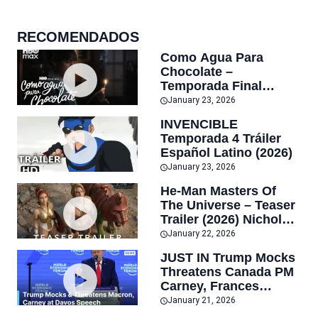
RECOMENDADOS
Como Agua Para
Chocolate –
Temporada Final
Tráiler Oficial HBO
January 23, 2026
Max
INVENCIBLE
Temporada 4 Tráiler
Español Latino (2026)
January 23, 2026
He-Man Masters Of
The Universe – Teaser
Trailer (2026) Nicholas
Galitzine Amazon
January 22, 2026
MGM Studios
JUST IN Trump Mocks
Threatens Canada PM
Carney, Frances
Macron at World
January 21, 2026
Economic Forum