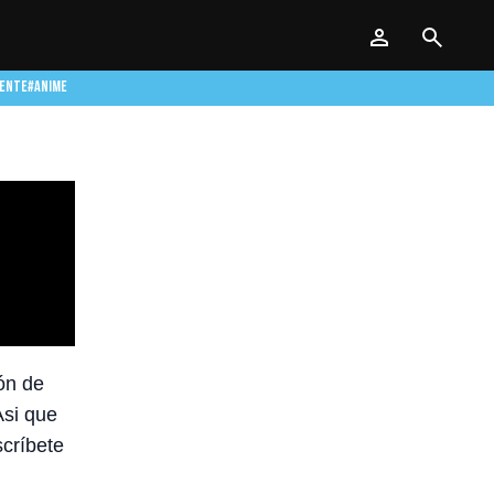
DENTE
#ANIME
ón de
Asi que
scríbete