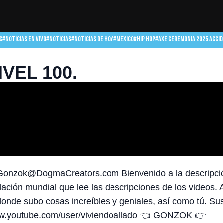
C
#NOTICIAS EN VIVO
#NOTICIAS
#NOTICIAS DE HOY
#MEXICO
#HIP HOP
#AXE CEREMONIA 2025 ACCI
IVEL 100.
S: Gonzok@DogmaCreators.com Bienvenido a la descripci
lación mundial que lee las descripciones de los videos. 
donde subo cosas increíbles y geniales, así como tú. Su
www.youtube.com/user/viviendoallado 👈 GONZOK 👉