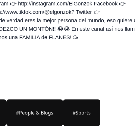
agram 👉 http://instagram.com/ElGonzok Facebook 👉
s://www.tiktok.com/@elgonzok? Twitter 👉
 de verdad eres la mejor persona del mundo, eso quiere 
RADEZCO UN MONTÓN!! 😭😭 En este canal así nos lla
omos una FAMILIA de FLANES! 🥳
#People & Blogs
#Sports